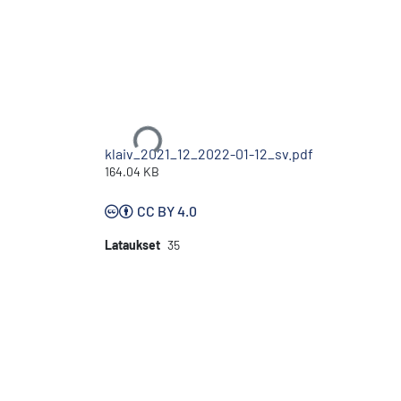
Ladataan...
klaiv_2021_12_2022-01-12_sv.pdf
164.04 KB
CC BY 4.0
Lataukset
35