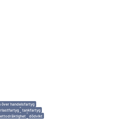
n över handelsfartyg
rrlastfartyg
tankfartyg
ettodräktighet
dödvikt