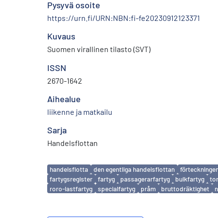
Pysyvä osoite
https://urn.fi/URN:NBN:fi-fe20230912123371
Kuvaus
Suomen virallinen tilasto (SVT)
ISSN
2670-1642
Aihealue
liikenne ja matkailu
Sarja
Handelsflottan
Avainsanat
handelsflotta
den egentliga handelsflottan
förteckninge
fartygsregister
fartyg
passagerarfartyg
bulkfartyg
to
roro-lastfartyg
specialfartyg
pråm
bruttodräktighet
n