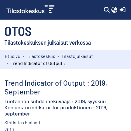
(c
OTOS
Tilastokeskuksen julkaisut verkossa
Etusivu
Tilastokeskus
Tilastojulkaisut
Kokoelmat
Trend Indicator of Output : 2019, September
Selaa
Trend Indicator of Output : 2019,
September
Tuotannon suhdannekuvaaja : 2019, syyskuu
Konjunkturindikator för produktionen : 2019,
september
Statistics Finland
2019