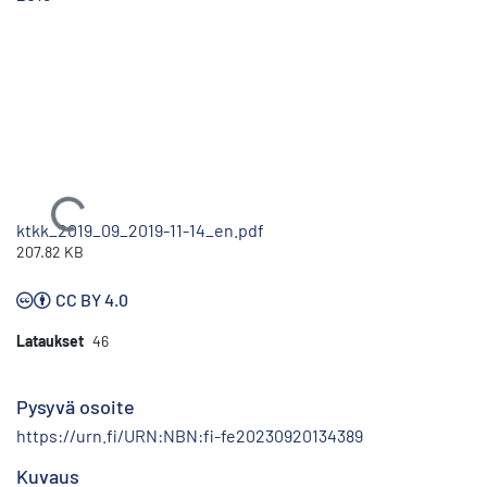
Ladataan...
ktkk_2019_09_2019-11-14_en.pdf
207.82 KB
CC BY 4.0
Lataukset
46
Pysyvä osoite
https://urn.fi/URN:NBN:fi-fe20230920134389
Kuvaus