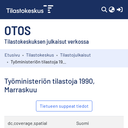
(c
OTOS
Tilastokeskuksen julkaisut verkossa
Etusivu
Tilastokeskus
Tilastojulkaisut
Kokoelmat
Työministeriön tilastoja 1990, Marraskuu
Selaa
Työministeriön tilastoja 1990,
Marraskuu
Tietueen suppeat tiedot
dc.coverage.spatial
Suomi