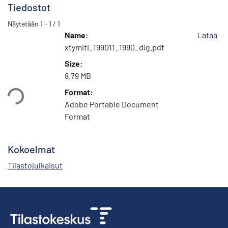
Tiedostot
Näytetään
1 - 1 / 1
Name:
Lataa
xtymiti_199011_1990_dig.pdf
Size:
8.79 MB
taan...
Format:
Adobe Portable Document
Format
Kokoelmat
Tilastojulkaisut