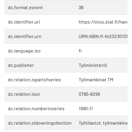
dc.format.extent
38
dc.identifier.uri
https://otos.stat.fi/hand
dc.identifier.urn
URN:NBN:fi-fe2023013111
dc.language.iso
fi
dc.publisher
Työministeriö
dc.relation.ispartofseries
Työmarkkinat TM
dc.relation.issn
0785-8299
dc.relation.numberinseries
1990:11
dc.relation.oldowningollection
Työtilastot, työmarkkinat 