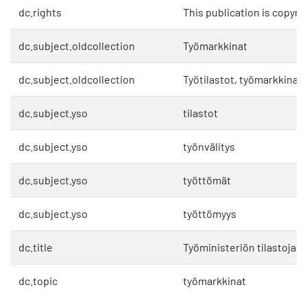
dc.rights
This publication is copyri
dc.subject.oldcollection
Työmarkkinat
dc.subject.oldcollection
Työtilastot, työmarkkinat 
dc.subject.yso
tilastot
dc.subject.yso
työnvälitys
dc.subject.yso
työttömät
dc.subject.yso
työttömyys
dc.title
Työministeriön tilastoja 
dc.topic
työmarkkinat