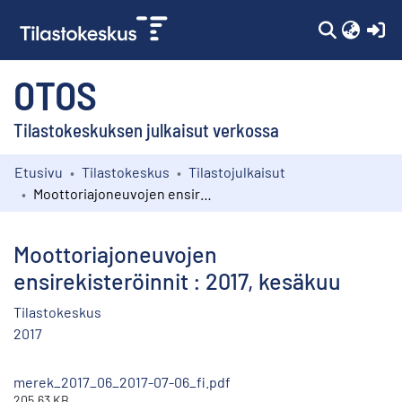
(c
OTOS
Tilastokeskuksen julkaisut verkossa
Etusivu
Tilastokeskus
Tilastojulkaisut
Kokoelmat
Moottoriajoneuvojen ensirekisteröinnit : 2017, kesäkuu
Selaa
Moottoriajoneuvojen
ensirekisteröinnit : 2017, kesäkuu
Tilastokeskus
2017
merek_2017_06_2017-07-06_fi.pdf
205.63 KB