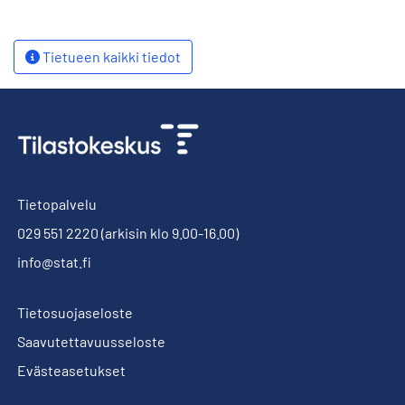
Tietueen kaikki tiedot
Tietopalvelu
029 551 2220
(arkisin klo 9.00-16.00)
info@stat.fi
Tietosuojaseloste
Saavutettavuusseloste
Evästeasetukset