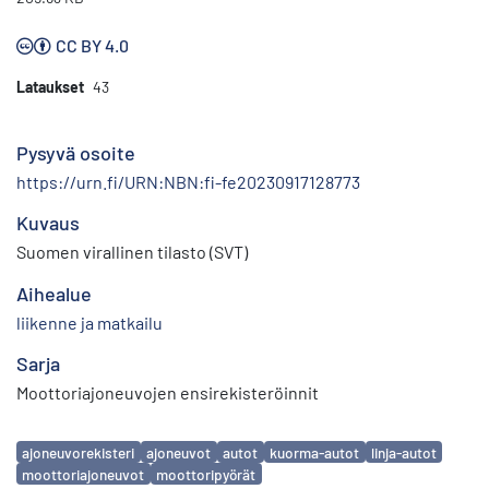
CC BY 4.0
Lataukset
43
Pysyvä osoite
https://urn.fi/URN:NBN:fi-fe20230917128773
Kuvaus
Suomen virallinen tilasto (SVT)
Aihealue
liikenne ja matkailu
Sarja
Moottoriajoneuvojen ensirekisteröinnit
Avainsanat
ajoneuvorekisteri
ajoneuvot
autot
kuorma-autot
linja-autot
moottoriajoneuvot
moottoripyörät