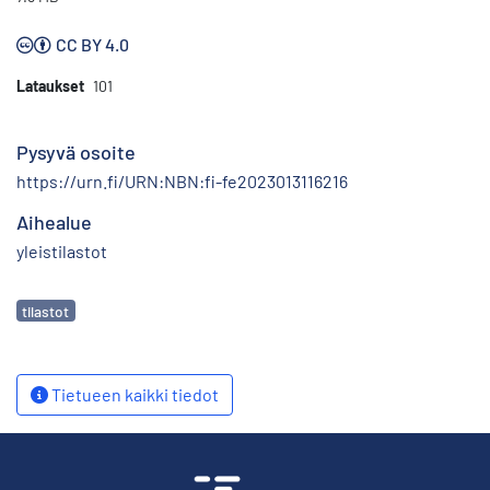
CC BY 4.0
Lataukset
101
Pysyvä osoite
https://urn.fi/URN:NBN:fi-fe2023013116216
Aihealue
yleistilastot
Avainsanat
tilastot
Tietueen kaikki tiedot