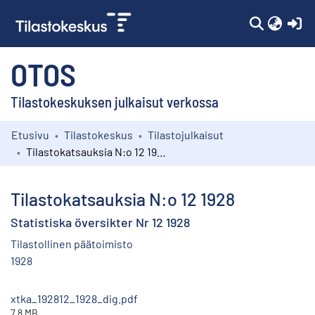
(c
OTOS
Tilastokeskuksen julkaisut verkossa
Etusivu
Tilastokeskus
Tilastojulkaisut
Kokoelmat
Tilastokatsauksia N:o 12 1928
Selaa
Tilastokatsauksia N:o 12 1928
Statistiska översikter Nr 12 1928
Tilastollinen päätoimisto
1928
xtka_192812_1928_dig.pdf
7.8 MB