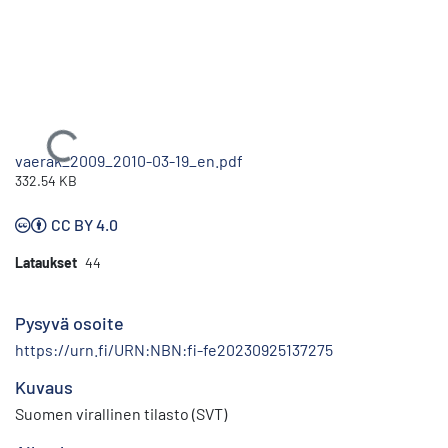
Ladataan...
vaerak_2009_2010-03-19_en.pdf
332.54 KB
CC BY 4.0
Lataukset
44
Pysyvä osoite
https://urn.fi/URN:NBN:fi-fe20230925137275
Kuvaus
Suomen virallinen tilasto (SVT)