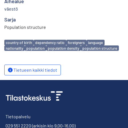
Aihealue
väestö
Sarja
Population structure
Avainsanat
country of birth
dependency ratio
foreigners
language
nationality
population
population density
population structure
Tietueen kaikki tiedot
Tietopalvelu
029 551 2220
(arkisin klo 9.00-16.00)