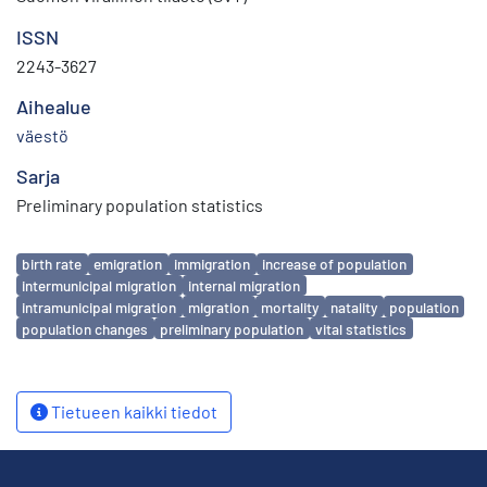
ISSN
2243-3627
Aihealue
väestö
Sarja
Preliminary population statistics
Avainsanat
birth rate
emigration
immigration
increase of population
intermunicipal migration
internal migration
intramunicipal migration
migration
mortality
natality
population
population changes
preliminary population
vital statistics
Tietueen kaikki tiedot