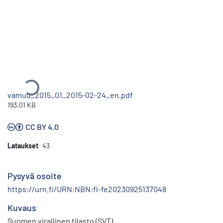
Ladataan...
vamuu_2015_01_2015-02-24_en.pdf
193.01 KB
CC BY 4.0
Lataukset
43
Pysyvä osoite
https://urn.fi/URN:NBN:fi-fe20230925137048
Kuvaus
Suomen virallinen tilasto (SVT)