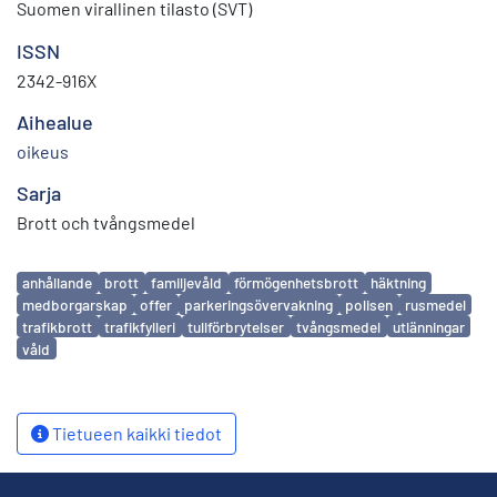
Suomen virallinen tilasto (SVT)
ISSN
2342-916X
Aihealue
oikeus
Sarja
Brott och tvångsmedel
Avainsanat
anhållande
brott
familjevåld
förmögenhetsbrott
häktning
medborgarskap
offer
parkeringsövervakning
polisen
rusmedel
trafikbrott
trafikfylleri
tullförbrytelser
tvångsmedel
utlänningar
våld
Tietueen kaikki tiedot