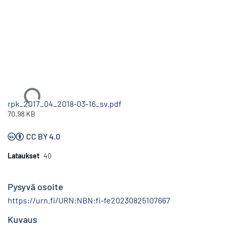
Ladataan...
rpk_2017_04_2018-03-16_sv.pdf
70.98 KB
CC BY 4.0
Lataukset
40
Pysyvä osoite
https://urn.fi/URN:NBN:fi-fe20230825107667
Kuvaus