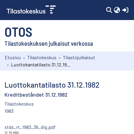
(c
OTOS
Tilastokeskuksen julkaisut verkossa
Etusivu
Tilastokeskus
Tilastojulkaisut
Kokoelmat
Luottokantatilasto 31.12.1982
Selaa
Luottokantatilasto 31.12.1982
Kreditbeståndet 31.12.1982
Tilastokeskus
1983
xtds_rt_1983_36_dig.pdf
11.31 MB