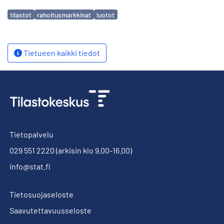
Avainsanat
tilastot
rahoitusmarkkinat
luotot
Tietueen kaikki tiedot
Tietopalvelu
029 551 2220
(arkisin klo 9.00-16.00)
info@stat.fi
Tietosuojaseloste
Saavutettavuusseloste