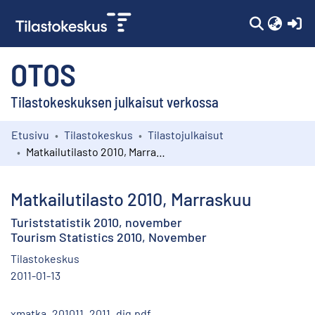
(c
OTOS
Tilastokeskuksen julkaisut verkossa
Etusivu
Tilastokeskus
Tilastojulkaisut
Kokoelmat
Matkailutilasto 2010, Marraskuu
Selaa
Matkailutilasto 2010, Marraskuu
Turiststatistik 2010, november
Tourism Statistics 2010, November
Tilastokeskus
2011-01-13
xmatka_201011_2011_dig.pdf