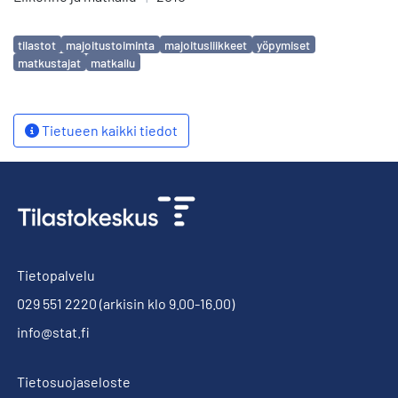
Avainsanat
tilastot
majoitustoiminta
majoitusliikkeet
yöpymiset
matkustajat
matkailu
Tietueen kaikki tiedot
Tietopalvelu
029 551 2220
(arkisin klo 9.00-16.00)
info@stat.fi
Tietosuojaseloste