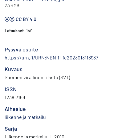
2.79 MB
CC BY 4.0
Lataukset
149
Pysyvä osoite
https://urn.fi/URN:NBN:fi-fe2023013113937
Kuvaus
Suomen virallinen tilasto (SVT)
ISSN
1238-7169
Aihealue
liikenne ja matkailu
Sarja
Liikenne ja matkailu
|
2010