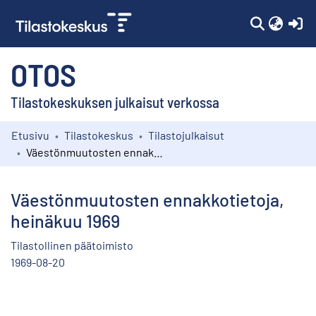
(c
OTOS
Tilastokeskuksen julkaisut verkossa
Etusivu
Tilastokeskus
Tilastojulkaisut
Kokoelmat
Väestönmuutosten ennakkotietoja, heinäkuu 1969
Selaa
Väestönmuutosten ennakkotietoja,
heinäkuu 1969
Tilastollinen päätoimisto
1969-08-20