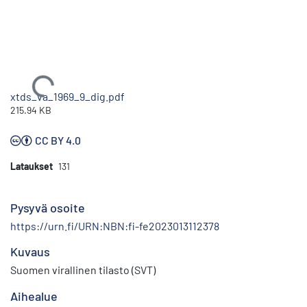
Ladataan...
xtds_va_1969_9_dig.pdf
215.94 KB
CC BY 4.0
Lataukset
131
Pysyvä osoite
https://urn.fi/URN:NBN:fi-fe2023013112378
Kuvaus
Suomen virallinen tilasto (SVT)
Aihealue