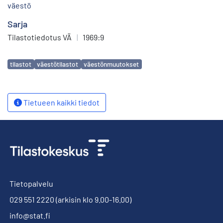
väestö
Sarja
Tilastotiedotus VÄ
|
1969:9
Avainsanat
tilastot
väestötilastot
väestönmuutokset
Tietueen kaikki tiedot
Tietopalvelu
029 551 2220
(arkisin klo 9.00-16.00)
info@stat.fi