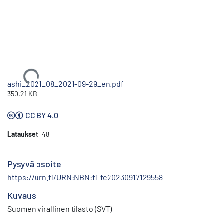
Ladataan...
ashi_2021_08_2021-09-29_en.pdf
350.21 KB
CC BY 4.0
Lataukset
48
Pysyvä osoite
https://urn.fi/URN:NBN:fi-fe20230917129558
Kuvaus
Suomen virallinen tilasto (SVT)