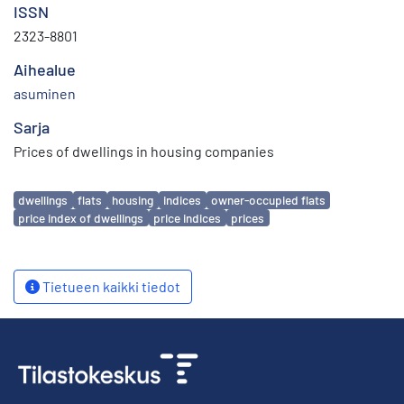
ISSN
2323-8801
Aihealue
asuminen
Sarja
Prices of dwellings in housing companies
Avainsanat
dwellings
flats
housing
indices
owner-occupied flats
price index of dwellings
price indices
prices
Tietueen kaikki tiedot