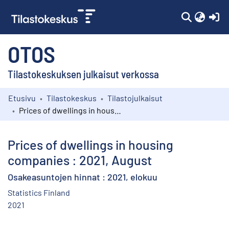
(c
OTOS
Tilastokeskuksen julkaisut verkossa
Etusivu
Tilastokeskus
Tilastojulkaisut
Kokoelmat
Prices of dwellings in housing companies : 2021, August
Selaa
Prices of dwellings in housing
companies : 2021, August
Osakeasuntojen hinnat : 2021, elokuu
Statistics Finland
2021