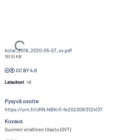
Ladataan...
kotal_2018_2020-05-07_sv.pdf
191.51 KB
CC BY 4.0
Lataukset
48
Pysyvä osoite
https://urn.fi/URN:NBN:fi-fe20230913124137
Kuvaus
Suomen virallinen tilasto (SVT)