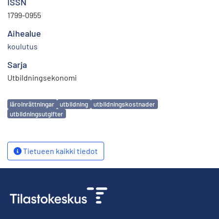
ISSN
1799-0955
Aihealue
koulutus
Sarja
Utbildningsekonomi
Avainsanat
läroinrättningar
utbildning
utbildningskostnader
utbildningsutgifter
Tietueen kaikki tiedot