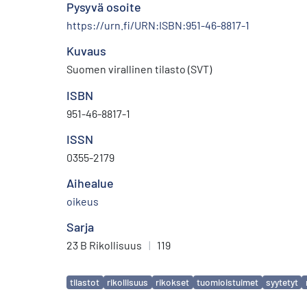
Pysyvä osoite
https://urn.fi/URN:ISBN:951-46-8817-1
Kuvaus
Suomen virallinen tilasto (SVT)
ISBN
951-46-8817-1
ISSN
0355-2179
Aihealue
oikeus
Sarja
23 B Rikollisuus
|
119
Avainsanat
tilastot
rikollisuus
rikokset
tuomioistuimet
syytetyt