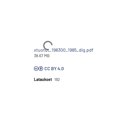
Ladataan...
xtuotut_198300_1985_dig.pdf
38.67 MB
CC BY 4.0
Lataukset
192