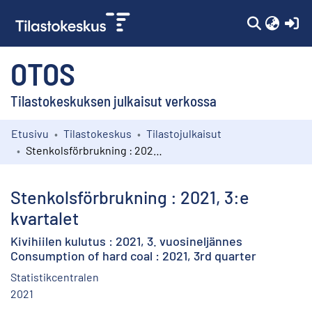
(c
OTOS
Tilastokeskuksen julkaisut verkossa
Etusivu
Tilastokeskus
Tilastojulkaisut
Kokoelmat
Stenkolsförbrukning : 2021, 3:e kvartalet
Selaa
Stenkolsförbrukning : 2021, 3:e
kvartalet
Kivihiilen kulutus : 2021, 3. vuosineljännes
Consumption of hard coal : 2021, 3rd quarter
Statistikcentralen
2021