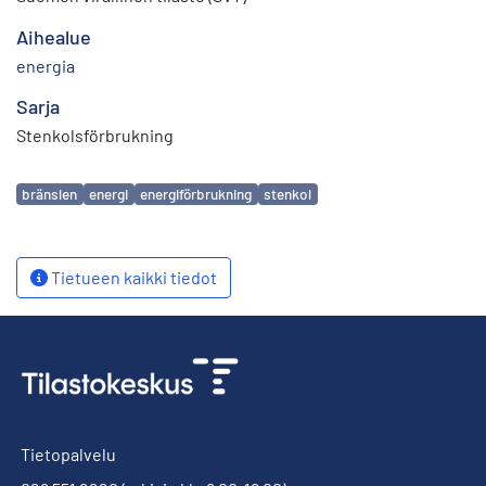
Aihealue
energia
Sarja
Stenkolsförbrukning
Avainsanat
bränslen
energi
energiförbrukning
stenkol
Tietueen kaikki tiedot
Tietopalvelu