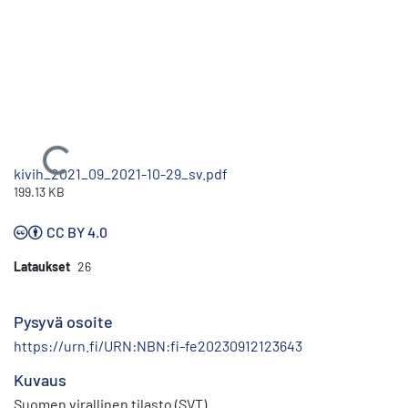
Ladataan...
kivih_2021_09_2021-10-29_sv.pdf
199.13 KB
CC BY 4.0
Lataukset
26
Pysyvä osoite
https://urn.fi/URN:NBN:fi-fe20230912123643
Kuvaus
Suomen virallinen tilasto (SVT)