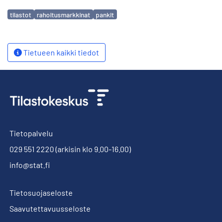
Avainsanat
tilastot
rahoitusmarkkinat
pankit
Tietueen kaikki tiedot
Tietopalvelu
029 551 2220
(arkisin klo 9.00-16.00)
info@stat.fi
Tietosuojaseloste
Saavutettavuusseloste