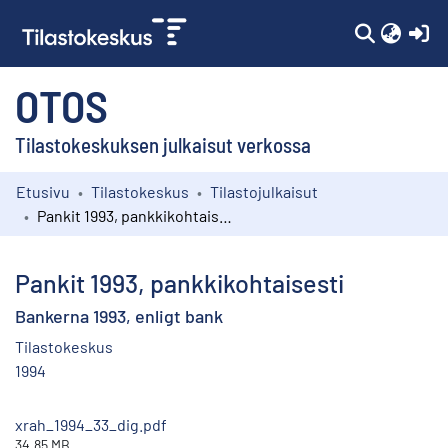
(c
OTOS
Tilastokeskuksen julkaisut verkossa
Etusivu
Tilastokeskus
Tilastojulkaisut
Kokoelmat
Pankit 1993, pankkikohtaisesti
Selaa
Pankit 1993, pankkikohtaisesti
Bankerna 1993, enligt bank
Tilastokeskus
1994
xrah_1994_33_dig.pdf
34.85 MB