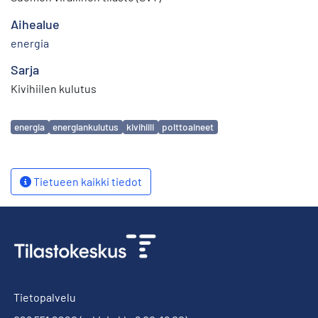
Aihealue
energia
Sarja
Kivihiilen kulutus
Avainsanat
energia
energiankulutus
kivihiili
polttoaineet
Tietueen kaikki tiedot
Tietopalvelu