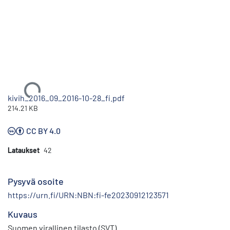
Ladataan...
kivih_2016_09_2016-10-28_fi.pdf
214.21 KB
CC BY 4.0
Lataukset
42
Pysyvä osoite
https://urn.fi/URN:NBN:fi-fe20230912123571
Kuvaus
Suomen virallinen tilasto (SVT)