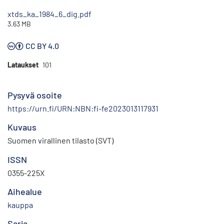
xtds_ka_1984_6_dig.pdf
3.63 MB
CC BY 4.0
Lataukset
101
Pysyvä osoite
https://urn.fi/URN:NBN:fi-fe2023013117931
Kuvaus
Suomen virallinen tilasto (SVT)
ISSN
0355-225X
Aihealue
kauppa
Sarja