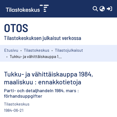
(c
OTOS
Tilastokeskuksen julkaisut verkossa
Etusivu
Tilastokeskus
Tilastojulkaisut
Kokoelmat
Tukku- ja vähittäiskauppa 1984, maaliskuu : ennakkotietoja
Selaa
Tukku- ja vähittäiskauppa 1984,
maaliskuu : ennakkotietoja
Parti- och detaljhandeln 1984, mars :
förhandsuppgifter
Tilastokeskus
1984-06-21