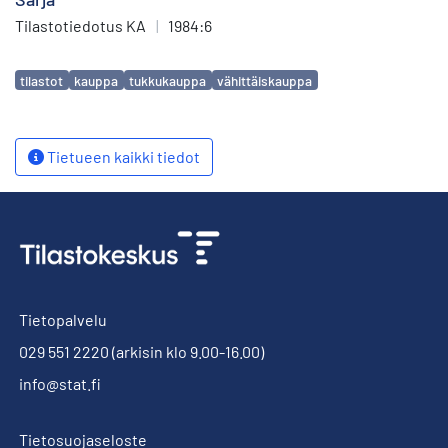
Tilastotiedotus KA
|
1984:6
Avainsanat
tilastot
kauppa
tukkukauppa
vähittäiskauppa
Tietueen kaikki tiedot
Tietopalvelu
029 551 2220
(arkisin klo 9.00-16.00)
info@stat.fi
Tietosuojaseloste