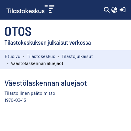
(c
OTOS
Tilastokeskuksen julkaisut verkossa
Etusivu
Tilastokeskus
Tilastojulkaisut
Kokoelmat
Väestölaskennan aluejaot
Selaa
Väestölaskennan aluejaot
Tilastollinen päätoimisto
1970-03-13