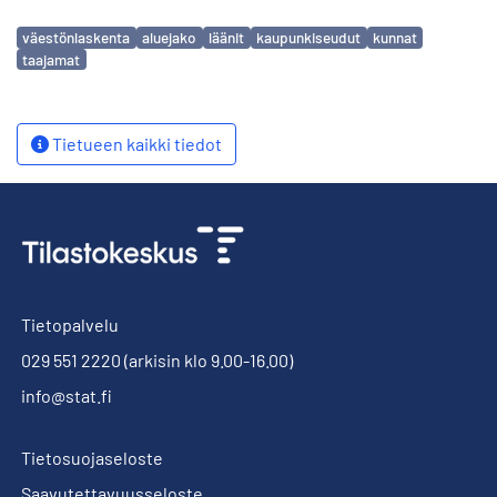
Avainsanat
väestönlaskenta
aluejako
läänit
kaupunkiseudut
kunnat
taajamat
Tietueen kaikki tiedot
Tietopalvelu
029 551 2220
(arkisin klo 9.00-16.00)
info@stat.fi
Tietosuojaseloste
Saavutettavuusseloste