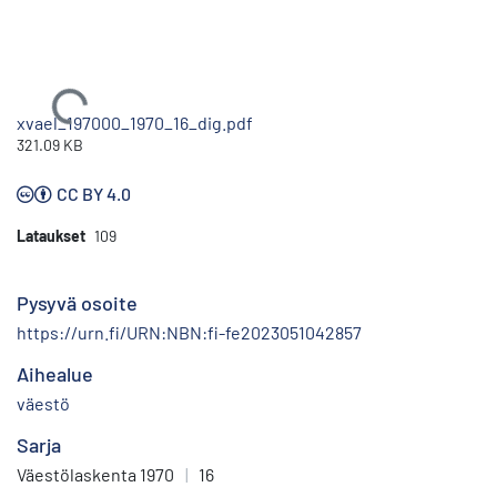
Ladataan...
xvael_197000_1970_16_dig.pdf
321.09 KB
CC BY 4.0
Lataukset
109
Pysyvä osoite
https://urn.fi/URN:NBN:fi-fe2023051042857
Aihealue
väestö
Sarja
Väestölaskenta 1970
|
16