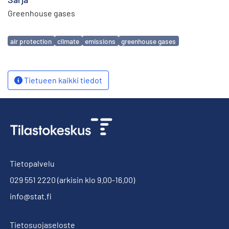
Greenhouse gases
Avainsanat
air protection
climate
emissions
greenhouse gases
Tietueen kaikki tiedot
Tietopalvelu
029 551 2220
(arkisin klo 9.00-16.00)
info@stat.fi
Tietosuojaseloste