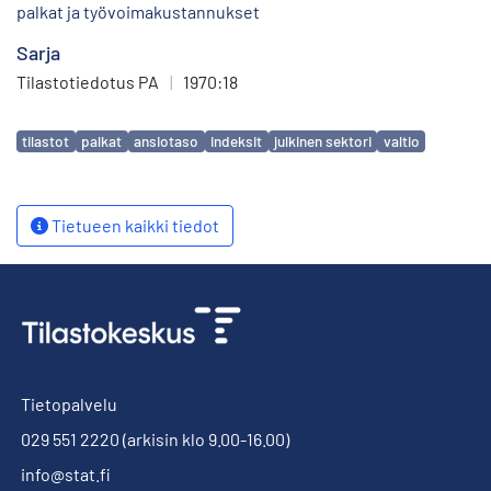
palkat ja työvoimakustannukset
Sarja
Tilastotiedotus PA
|
1970:18
Avainsanat
tilastot
palkat
ansiotaso
indeksit
julkinen sektori
valtio
Tietueen kaikki tiedot
Tietopalvelu
029 551 2220
(arkisin klo 9.00-16.00)
info@stat.fi