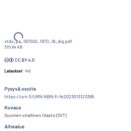
Ladataan...
xtds_pa_197000_1970_18_dig.pdf
370.64 KB
CC BY 4.0
Lataukset
145
Pysyvä osoite
https://urn.fi/URN:NBN:fi-fe2023013123395
Kuvaus
Suomen virallinen tilasto (SVT)
Aihealue