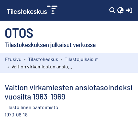
(c
OTOS
Tilastokeskuksen julkaisut verkossa
Etusivu
Tilastokeskus
Tilastojulkaisut
Kokoelmat
Valtion virkamiesten ansiotasoindeksi vuosilta 1963-1969
Selaa
Valtion virkamiesten ansiotasoindeksi
vuosilta 1963-1969
Tilastollinen päätoimisto
1970-06-18