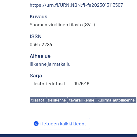
https://urn.fi/URN:NBN:fi-fe2023013113507
Kuvaus
Suomen virallinen tilasto (SVT)
ISSN
0355-2284
Aihealue
liikenne ja matkailu
Sarja
Tilastotiedotus LI
|
1976:16
Avainsanat
tilastot
tieliikenne
tavaraliikenne
kuorma-autoliikenne
Tietueen kaikki tiedot