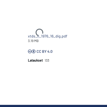
Ladataan...
xtds_li_1976_16_dig.pdf
3.19 MB
CC BY 4.0
Lataukset
133