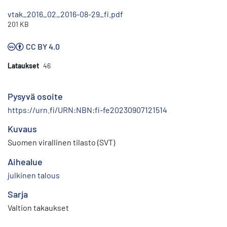
vtak_2016_02_2016-08-29_fi.pdf
201 KB
CC BY 4.0
Lataukset
46
Pysyvä osoite
https://urn.fi/URN:NBN:fi-fe20230907121514
Kuvaus
Suomen virallinen tilasto (SVT)
Aihealue
julkinen talous
Sarja
Valtion takaukset