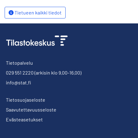
Tietueen kaikki tiedot
Tietopalvelu
029 551 2220
(arkisin klo 9.00-16.00)
info@stat.fi
Tietosuojaseloste
Saavutettavuusseloste
Evästeasetukset