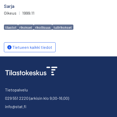
Sarja
Oikeus
|
1999:11
Avainsanat
tilastot
rikokset
rikollisuus
tullirikokset
Tietueen kaikki tiedot
Tietopalvelu
029 551 2220
(arkisin klo 9.00-16.00)
info@stat.fi