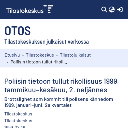
(c
OTOS
Tilastokeskuksen julkaisut verkossa
Etusivu
Tilastokeskus
Tilastojulkaisut
Kokoelmat
Poliisin tietoon tullut rikollisuus 1999, tammikuu–kesäkuu, 2. neljännes
Selaa
Poliisin tietoon tullut rikollisuus 1999,
tammikuu–kesäkuu, 2. neljännes
Brottslighet som kommit till polisens kännedom
1999, januari–juni, 2a kvartalet
Tilastokeskus
Tilastokeskus
1999-07-16