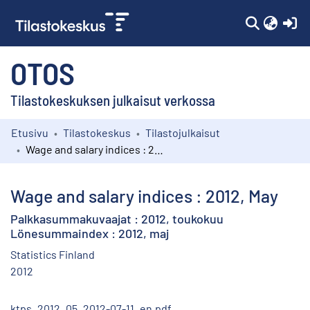
(c
OTOS
Tilastokeskuksen julkaisut verkossa
Etusivu
Tilastokeskus
Tilastojulkaisut
Kokoelmat
Wage and salary indices : 2012, May
Selaa
Wage and salary indices : 2012, May
Palkkasummakuvaajat : 2012, toukokuu
Lönesummaindex : 2012, maj
Statistics Finland
2012
ktps_2012_05_2012-07-11_en.pdf