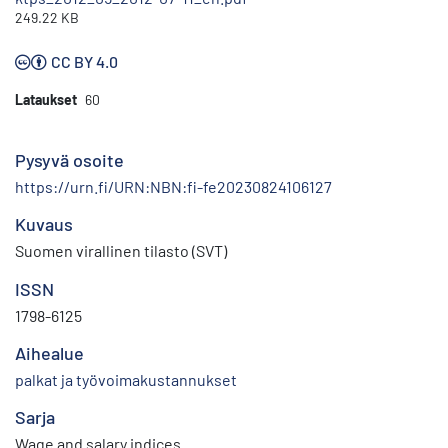
249.22 KB
CC BY 4.0
Lataukset
60
Pysyvä osoite
https://urn.fi/URN:NBN:fi-fe20230824106127
Kuvaus
Suomen virallinen tilasto (SVT)
ISSN
1798-6125
Aihealue
palkat ja työvoimakustannukset
Sarja
Wage and salary indices