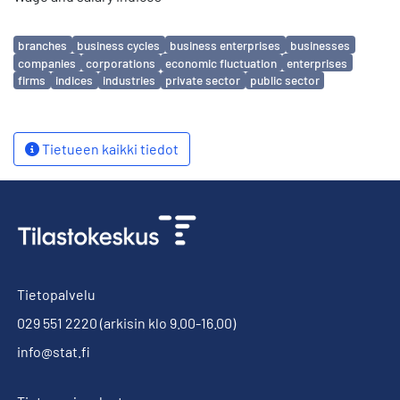
Avainsanat
branches
business cycles
business enterprises
businesses
companies
corporations
economic fluctuation
enterprises
firms
indices
industries
private sector
public sector
Tietueen kaikki tiedot
Tietopalvelu
029 551 2220
(arkisin klo 9.00-16.00)
info@stat.fi