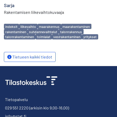
Sarja
Rakentamisen liikevaihtokuvaaja
Avainsanat
indeksit
liikevaihto
maarakennus
maarakentaminen
rakentaminen
suhdannevaihtelut
talonrakennus
talonrakentaminen
toimialat
vesirakentaminen
yritykset
Tietueen kaikki tiedot
Tietopalvelu
029 551 2220
(arkisin klo 9.00-16.00)
info@stat.fi