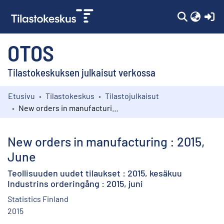
(c
OTOS
Tilastokeskuksen julkaisut verkossa
Etusivu
Tilastokeskus
Tilastojulkaisut
Kokoelmat
New orders in manufacturing : 2015, June
Selaa
New orders in manufacturing : 2015,
June
Teollisuuden uudet tilaukset : 2015, kesäkuu
Industrins orderingång : 2015, juni
Statistics Finland
2015