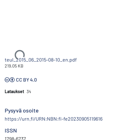
Ladataan...
teul_2015_06_2015-08-10_en.pdf
219.05 KB
CC BY 4.0
Lataukset
34
Pysyvä osoite
https://urn.fi/URN:NBN:fi-fe20230905119616
ISSN
1798-6737