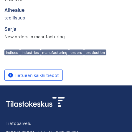
Aihealue
teollisuus
Sarja
New orders in manufacturing
Avainsanat
indices
industries
manufacturing
orders
production
Tietueen kaikki tiedot
Tietopalvelu