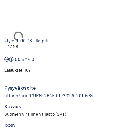
Ladataan...
xtym_1990_13_dig.pdf
3.47 MB
CC BY 4.0
Lataukset
109
Pysyvä osoite
https://urn.fi/URN:NBN:fi-fe2023013110484
Kuvaus
Suomen virallinen tilasto (SVT)
ISSN