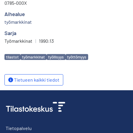
0785-000X
Aihealue
työmarkkinat
Sarja
Työmarkkinat
|
1990:13
Avainsanat
tilastot
työmarkkinat
työllisyys
työttömyys
Tietueen kaikki tiedot
Tietopalvelu