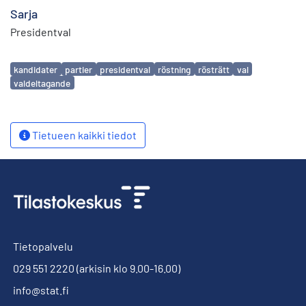
Sarja
Presidentval
Avainsanat
kandidater
partier
presidentval
röstning
rösträtt
val
valdeltagande
Tietueen kaikki tiedot
Tietopalvelu
029 551 2220
(arkisin klo 9.00-16.00)
info@stat.fi