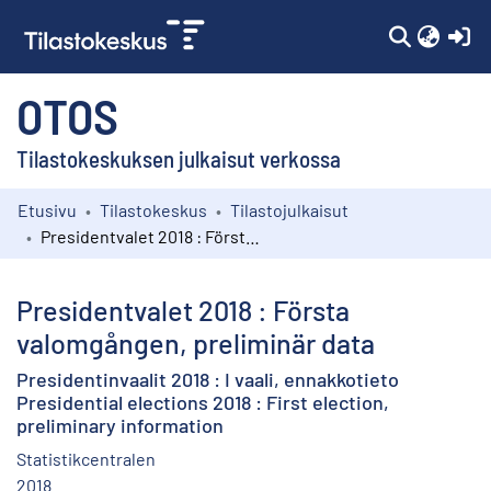
(c
OTOS
Tilastokeskuksen julkaisut verkossa
Etusivu
Tilastokeskus
Tilastojulkaisut
Kokoelmat
Presidentvalet 2018 : Första valomgången, preliminär data
Selaa
Presidentvalet 2018 : Första
valomgången, preliminär data
Presidentinvaalit 2018 : I vaali, ennakkotieto
Presidential elections 2018 : First election,
preliminary information
Statistikcentralen
2018