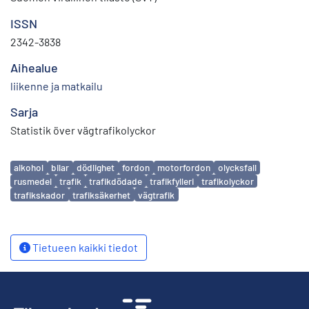
ISSN
2342-3838
Aihealue
liikenne ja matkailu
Sarja
Statistik över vägtrafikolyckor
Avainsanat
alkohol
bilar
dödlighet
fordon
motorfordon
olycksfall
rusmedel
trafik
trafikdödade
trafikfylleri
trafikolyckor
trafikskador
trafiksäkerhet
vägtrafik
Tietueen kaikki tiedot