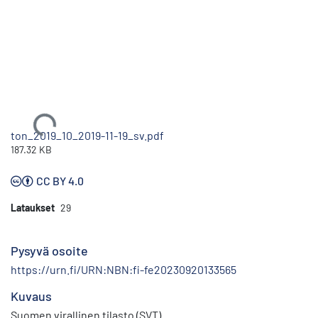
Ladataan...
ton_2019_10_2019-11-19_sv.pdf
187.32 KB
CC BY 4.0
Lataukset
29
Pysyvä osoite
https://urn.fi/URN:NBN:fi-fe20230920133565
Kuvaus
Suomen virallinen tilasto (SVT)