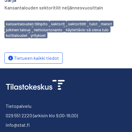
Kansantalouden sektoritilit neljännesvuosittain
Avainsanat
kansantalouden tilinpito
sektorit
sektoritilit
tulot
menot
julkinen talous
nettoluotonanto
käytettävis-sä oleva tulo
kotitaloudet
yritykset
Tietueen kaikki tiedot
Tietopalvelu
029 551 2220
(arkisin klo 9.00-16.00)
info@stat.fi