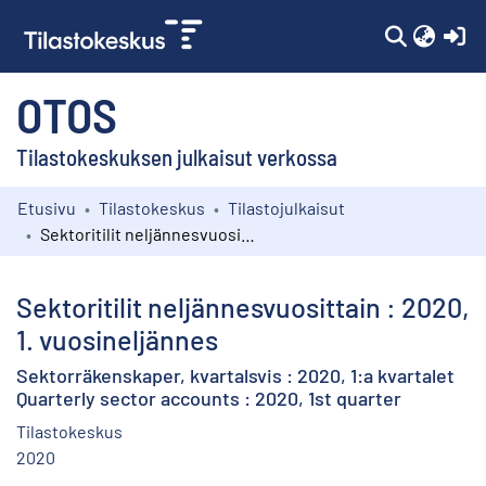
(c
OTOS
Tilastokeskuksen julkaisut verkossa
Etusivu
Tilastokeskus
Tilastojulkaisut
Kokoelmat
Sektoritilit neljännesvuosittain : 2020, 1. vuosineljännes
Selaa
Sektoritilit neljännesvuosittain : 2020,
1. vuosineljännes
Sektorräkenskaper, kvartalsvis : 2020, 1:a kvartalet
Quarterly sector accounts : 2020, 1st quarter
Tilastokeskus
2020