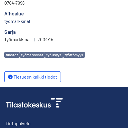
0784-7998
Aihealue
työmarkkinat
Sarja
Työmarkkinat
|
2004:15
Avainsanat
tilastot
työmarkkinat
työllisyys
työttömyys
Tietueen kaikki tiedot
Tietopalvelu