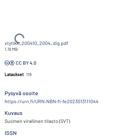
Ladataan...
xtytikk_200410_2004_dig.pdf
1.19 MB
CC BY 4.0
Lataukset
119
Pysyvä osoite
https://urn.fi/URN:NBN:fi-fe2023013111044
Kuvaus
Suomen virallinen tilasto (SVT)
ISSN