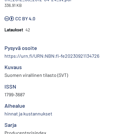
336.91 KB
CC BY 4.0
Lataukset
42
Pysyvä osoite
https://urn.fi/URN:NBN:fi-fe20230921134726
Kuvaus
Suomen virallinen tilasto (SVT)
ISSN
1799-3687
Aihealue
hinnat ja kustannukset
Sarja
Producentprisindex