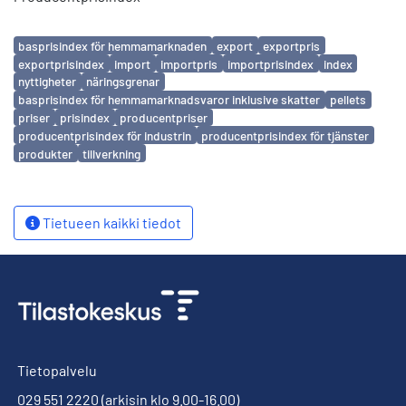
Avainsanat
basprisindex för hemmamarknaden
export
exportpris
exportprisindex
import
importpris
importprisindex
index
nyttigheter
näringsgrenar
basprisindex för hemmamarknadsvaror inklusive skatter
pellets
priser
prisindex
producentpriser
producentprisindex för industrin
producentprisindex för tjänster
produkter
tillverkning
Tietueen kaikki tiedot
Tietopalvelu
029 551 2220
(arkisin klo 9.00-16.00)