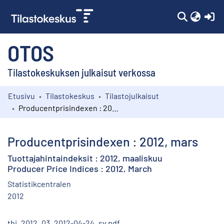
(c
OTOS
Tilastokeskuksen julkaisut verkossa
Etusivu
Tilastokeskus
Tilastojulkaisut
Kokoelmat
Producentprisindexen : 2012, mars
Selaa
Producentprisindexen : 2012, mars
Tuottajahintaindeksit : 2012, maaliskuu
Producer Price Indices : 2012, March
Statistikcentralen
2012
thi_2012_03_2012-04-24_sv.pdf