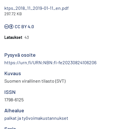
ktps_2018_11_2019-01-11_en.pdf
297.72 KB
CC BY 4.0
Lataukset
43
Pysyvä osoite
https://urn.fi/URN:NBN:fi-fe20230824106206
Kuvaus
Suomen virallinen tilasto (SVT)
ISSN
1798-6125
Aihealue
palkat ja työvoimakustannukset
Sarja