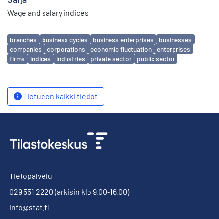
Wage and salary indices
Avainsanat
branches
business cycles
business enterprises
businesses
companies
corporations
economic fluctuation
enterprises
firms
indices
industries
private sector
public sector
Tietueen kaikki tiedot
Tietopalvelu
029 551 2220
(arkisin klo 9.00-16.00)
info@stat.fi