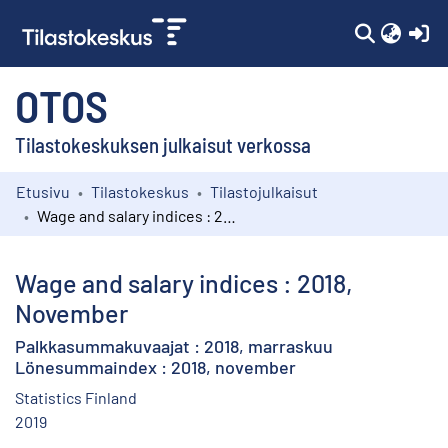
(c
OTOS
Tilastokeskuksen julkaisut verkossa
Etusivu
Tilastokeskus
Tilastojulkaisut
Kokoelmat
Wage and salary indices : 2018, November
Selaa
Wage and salary indices : 2018,
November
Palkkasummakuvaajat : 2018, marraskuu
Lönesummaindex : 2018, november
Statistics Finland
2019