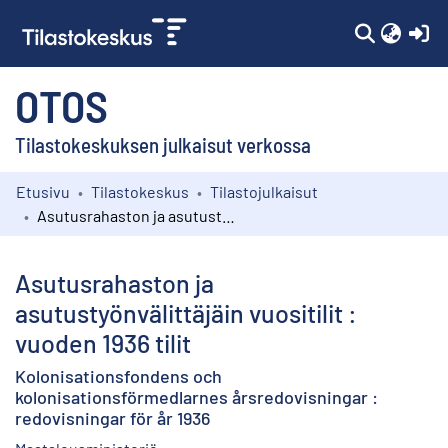
(c
OTOS
Tilastokeskuksen julkaisut verkossa
Etusivu
Tilastokeskus
Tilastojulkaisut
Kokoelmat
Asutusrahaston ja asutustyönvälittäjäin vuositilit : vuoden 1936 tilit
Selaa
Asutusrahaston ja
asutustyönvälittäjäin vuositilit :
vuoden 1936 tilit
Kolonisationsfondens och
kolonisationsförmedlarnes årsredovisningar :
redovisningar för år 1936