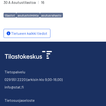
30 A Asutustilastoa
|
16
Avainsanat
tilastot
asutustoiminta
asutusrahasto
Tietueen kaikki tiedot
Tietopalvelu
029 551 2220
(arkisin klo 9.00-16.00)
info@stat.fi
Tietosuojaseloste