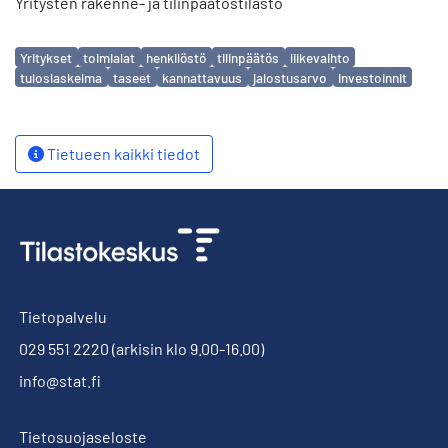
Yritysten rakenne- ja tilinpäätöstilasto
Avainsanat
Yritykset
toimialat
henkilöstö
tilinpäätös
liikevaihto
tuloslaskelma
taseet
kannattavuus
jalostusarvo
investoinnit
Tietueen kaikki tiedot
Tietopalvelu
029 551 2220
(arkisin klo 9.00-16.00)
info@stat.fi
Tietosuojaseloste