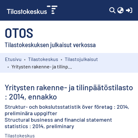
(c
OTOS
Tilastokeskuksen julkaisut verkossa
Etusivu
Tilastokeskus
Tilastojulkaisut
Kokoelmat
Yritysten rakenne- ja tilinpäätöstilasto : 2014, ennakko
Selaa
Yritysten rakenne- ja tilinpäätöstilasto
: 2014, ennakko
Struktur- och bokslutsstatistik över företag : 2014,
preliminära uppgifter
Structural business and financial statement
statistics : 2014, preliminary
Tilastokeskus