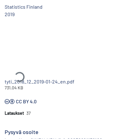
Statistics Finland
2019
Ladataan...
tyti_2018_12_2019-01-24_en.pdf
731.04 KB
CC BY 4.0
Lataukset
37
Pysyvä osoite