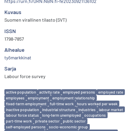
https://urn.fi/URN:NBN:fi-fe20230921136102
Kuvaus
Suomen virallinen tilasto (SVT)
ISSN
1798-7857
Aihealue
työmarkkinat
Sarja
Labour force survey
Avainsanat
active population
activity rate
employed persons
employed rate
employees
employment
employment relationship
fixed-term employment
full-time work
hours worked per week
inactive population
industrial structure
industries
labour market
labour force status
long-term unemployed
occupations
part-time work
private sector
public sector
self-employed persons
socio-economic group