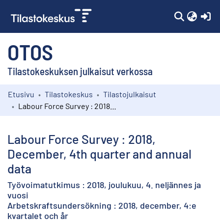
(c
OTOS
Tilastokeskuksen julkaisut verkossa
Etusivu
Tilastokeskus
Tilastojulkaisut
Kokoelmat
Labour Force Survey : 2018, December, 4th quarter and annual data
Selaa
Labour Force Survey : 2018,
December, 4th quarter and annual
data
Työvoimatutkimus : 2018, joulukuu, 4. neljännes ja
vuosi
Arbetskraftsundersökning : 2018, december, 4:e
kvartalet och år