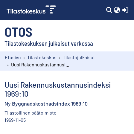
(c
OTOS
Tilastokeskuksen julkaisut verkossa
Etusivu
Tilastokeskus
Tilastojulkaisut
Kokoelmat
Uusi Rakennuskustannusindeksi 1969:10
Selaa
Uusi Rakennuskustannusindeksi
1969:10
Ny Byggnadskostnadsindex 1969:10
Tilastollinen päätoimisto
1969-11-05