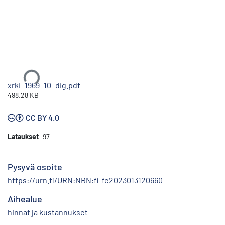
Ladataan...
xrki_1969_10_dig.pdf
498.28 KB
CC BY 4.0
Lataukset
97
Pysyvä osoite
https://urn.fi/URN:NBN:fi-fe2023013120660
Aihealue
hinnat ja kustannukset