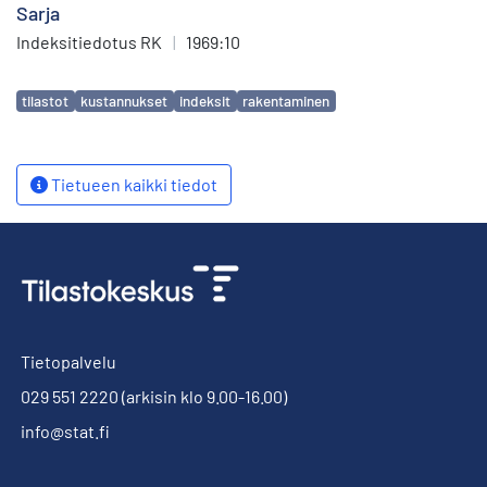
Sarja
Indeksitiedotus RK
|
1969:10
Avainsanat
tilastot
kustannukset
indeksit
rakentaminen
Tietueen kaikki tiedot
Tietopalvelu
029 551 2220
(arkisin klo 9.00-16.00)
info@stat.fi