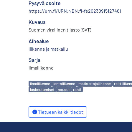
Pysyvä osoite
https://urn.fi/URN:NBN:fi-fe20230915127461
Kuvaus
Suomen virallinen tilasto (SVT)
Aihealue
liikenne ja matkailu
Sarja
Ilmaliikenne
Avainsanat
ilmaliikenne
lentoliikenne
matkustajaliikenne
reittiliike
laskeutumiset
nousut
rahti
Tietueen kaikki tiedot