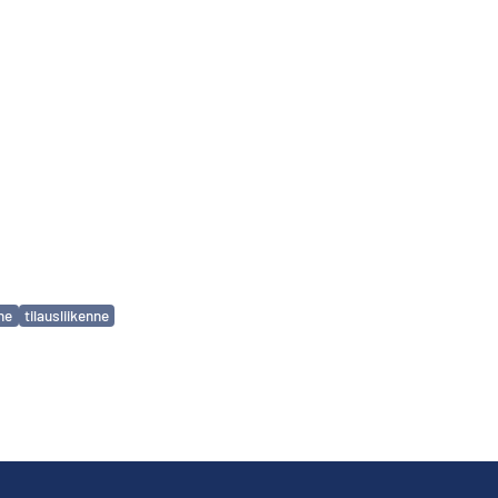
nne
tilausliikenne