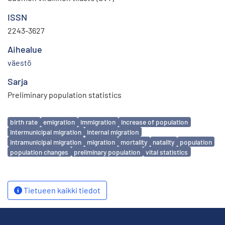
ISSN
2243-3627
Aihealue
väestö
Sarja
Preliminary population statistics
Avainsanat
birth rate
emigration
immigration
increase of population
intermunicipal migration
internal migration
intramunicipal migration
migration
mortality
natality
population
population changes
preliminary population
vital statistics
Tietueen kaikki tiedot