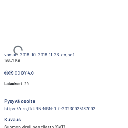
Ladataan...
vamuu_2018_10_2018-11-23_en.pdf
198.71 KB
CC BY 4.0
Lataukset
29
Pysyvä osoite
https://urn.fi/URN:NBN:fi-fe20230925137092
Kuvaus
Suomen virallinen tilasto (SVT)