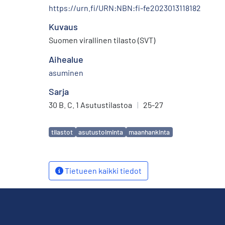
https://urn.fi/URN:NBN:fi-fe2023013118182
Kuvaus
Suomen virallinen tilasto (SVT)
Aihealue
asuminen
Sarja
30 B. C. 1 Asutustilastoa
|
25-27
Avainsanat
tilastot
asutustoiminta
maanhankinta
Tietueen kaikki tiedot