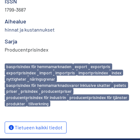
ISSN
1799-3687
Aihealue
hinnat ja kustannukset
Sarja
Producentprisindex
Avainsanat
basprisindex för hemmamarknaden
export
exportpris
exportprisindex
import
importpris
importprisindex
index
nyttigheter
näringsgrenar
basprisindex för hemmamarknadsvaror inklusive skatter
pellets
priser
prisindex
producentpriser
producentprisindex för industrin
producentprisindex för tjänster
produkter
tillverkning
Tietueen kaikki tiedot