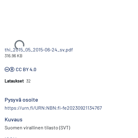
Ladataan...
thi_2015_05_2015-06-24_sv.pdf
316.96 KB
CC BY 4.0
Lataukset
32
Pysyvä osoite
https://urn.fi/URN:NBN:fi-fe20230921134767
Kuvaus
Suomen virallinen tilasto (SVT)