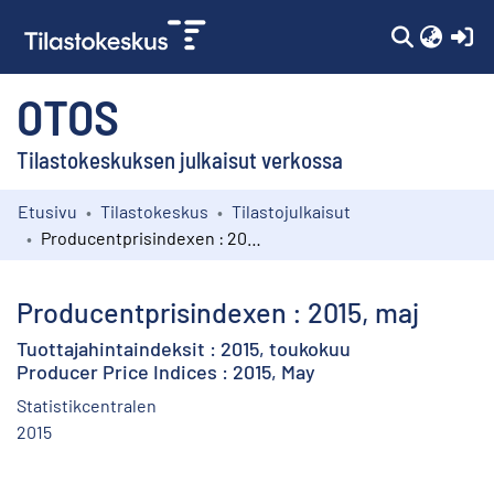
(c
OTOS
Tilastokeskuksen julkaisut verkossa
Etusivu
Tilastokeskus
Tilastojulkaisut
Kokoelmat
Producentprisindexen : 2015, maj
Selaa
Producentprisindexen : 2015, maj
Tuottajahintaindeksit : 2015, toukokuu
Producer Price Indices : 2015, May
Statistikcentralen
2015