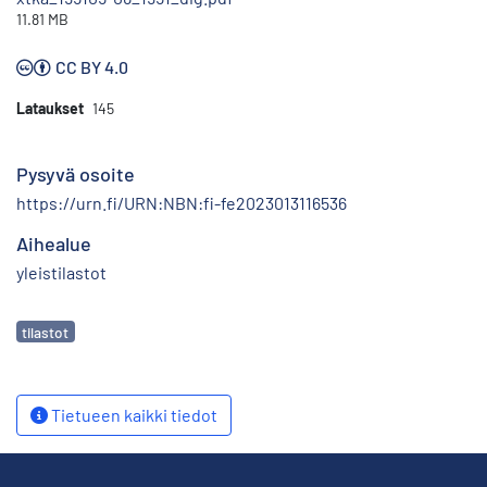
11.81 MB
CC BY 4.0
Lataukset
145
Pysyvä osoite
https://urn.fi/URN:NBN:fi-fe2023013116536
Aihealue
yleistilastot
Avainsanat
tilastot
Tietueen kaikki tiedot