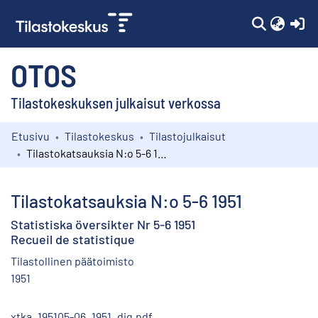
(c
OTOS
Tilastokeskuksen julkaisut verkossa
Etusivu
Tilastokeskus
Tilastojulkaisut
Kokoelmat
Tilastokatsauksia N:o 5-6 1951
Selaa
Tilastokatsauksia N:o 5-6 1951
Statistiska översikter Nr 5-6 1951
Recueil de statistique
Tilastollinen päätoimisto
1951
xtka_195105-06_1951_dig.pdf