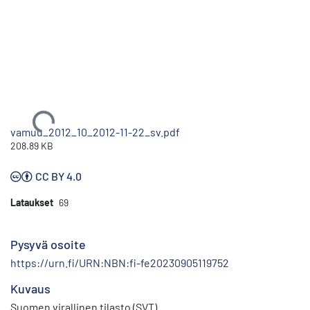
Ladataan...
vamuu_2012_10_2012-11-22_sv.pdf
208.89 KB
CC BY 4.0
Lataukset
69
Pysyvä osoite
https://urn.fi/URN:NBN:fi-fe20230905119752
Kuvaus
Suomen virallinen tilasto (SVT)