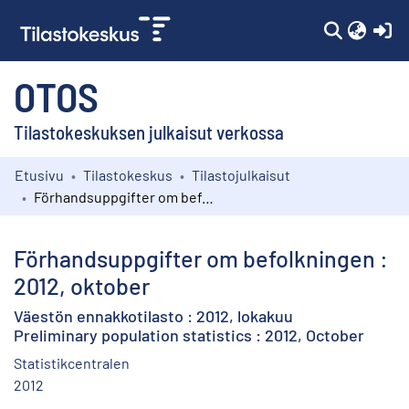
(c
OTOS
Tilastokeskuksen julkaisut verkossa
Etusivu
Tilastokeskus
Tilastojulkaisut
Kokoelmat
Förhandsuppgifter om befolkningen : 2012, oktober
Selaa
Förhandsuppgifter om befolkningen :
2012, oktober
Väestön ennakkotilasto : 2012, lokakuu
Preliminary population statistics : 2012, October
Statistikcentralen
2012