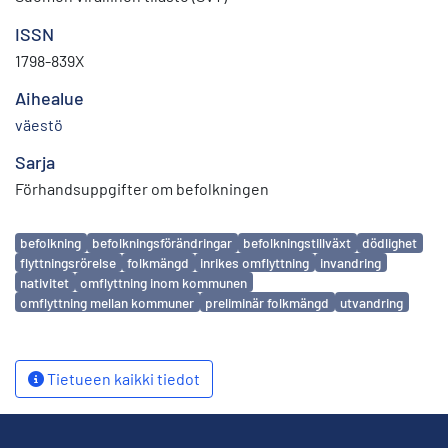
ISSN
1798-839X
Aihealue
väestö
Sarja
Förhandsuppgifter om befolkningen
Avainsanat
befolkning
befolkningsförändringar
befolkningstillväxt
dödlighet
flyttningsrörelse
folkmängd
inrikes omflyttning
invandring
nativitet
omflyttning inom kommunen
omflyttning mellan kommuner
preliminär folkmängd
utvandring
Tietueen kaikki tiedot