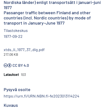
Nordiska länder) enligt transportsätt i januari–juni
1977
Passanger traffic between Finland and other
countries (incl. Nordic countries) by mode of
transport in January–June 1977
Tilastokeskus
1977-09-22
xtds_li_1977_37_dig.pdf
217.06 KB
CC BY 4.0
Lataukset
103
Pysyvä osoite
https://urn.fi/URN:NBN:fi-fe2023013114224
Kuvaus