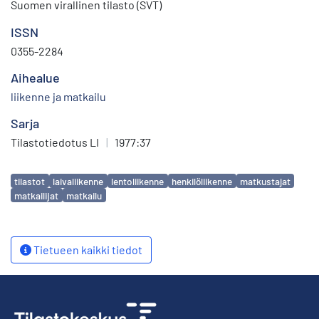
Suomen virallinen tilasto (SVT)
ISSN
0355-2284
Aihealue
liikenne ja matkailu
Sarja
Tilastotiedotus LI
|
1977:37
Avainsanat
tilastot
laivaliikenne
lentoliikenne
henkilöliikenne
matkustajat
matkailijat
matkailu
Tietueen kaikki tiedot