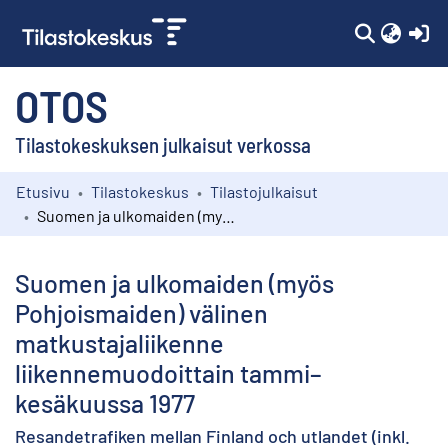
(c
OTOS
Tilastokeskuksen julkaisut verkossa
Etusivu
Tilastokeskus
Tilastojulkaisut
Kokoelmat
Suomen ja ulkomaiden (myös Pohjoismaiden) välinen matkustajaliikenne liikennemuodoittain tammi–kesäkuussa 1977
Selaa
Suomen ja ulkomaiden (myös
Pohjoismaiden) välinen
matkustajaliikenne
liikennemuodoittain tammi–
kesäkuussa 1977
Resandetrafiken mellan Finland och utlandet (inkl.