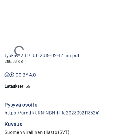
Ladataan...
tyokay_2017_01_2019-02-12_en.pdf
285.66 KB
CC BY 4.0
Lataukset
35
Pysyvä osoite
https://urn.fi/URN:NBN:fi-fe20230921135241
Kuvaus
Suomen virallinen tilasto (SVT)