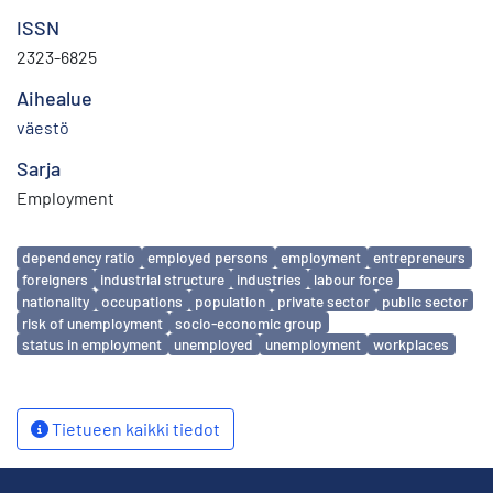
ISSN
2323-6825
Aihealue
väestö
Sarja
Employment
Avainsanat
dependency ratio
employed persons
employment
entrepreneurs
foreigners
industrial structure
industries
labour force
nationality
occupations
population
private sector
public sector
risk of unemployment
socio-economic group
status in employment
unemployed
unemployment
workplaces
Tietueen kaikki tiedot