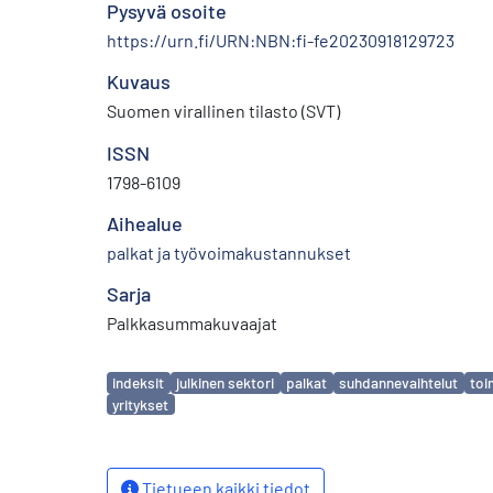
Pysyvä osoite
https://urn.fi/URN:NBN:fi-fe20230918129723
Kuvaus
Suomen virallinen tilasto (SVT)
ISSN
1798-6109
Aihealue
palkat ja työvoimakustannukset
Sarja
Palkkasummakuvaajat
Avainsanat
indeksit
julkinen sektori
palkat
suhdannevaihtelut
toi
yritykset
Tietueen kaikki tiedot