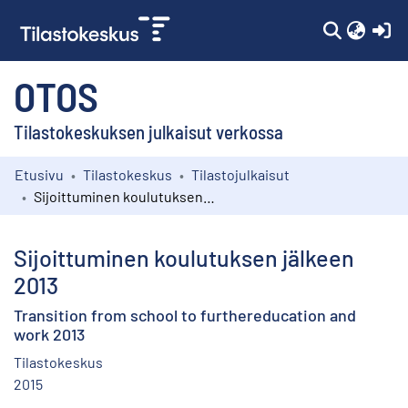
(c
OTOS
Tilastokeskuksen julkaisut verkossa
Etusivu
Tilastokeskus
Tilastojulkaisut
Kokoelmat
Sijoittuminen koulutuksen jälkeen 2013
Selaa
Sijoittuminen koulutuksen jälkeen
2013
Transition from school to furthereducation and
work 2013
Tilastokeskus
2015