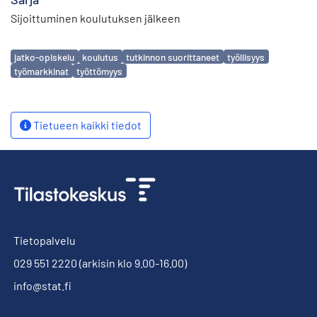
Sijoittuminen koulutuksen jälkeen
Avainsanat
jatko-opiskelu
koulutus
tutkinnon suorittaneet
työllisyys
työmarkkinat
työttömyys
Tietueen kaikki tiedot
Tietopalvelu
029 551 2220
(arkisin klo 9.00-16.00)
info@stat.fi