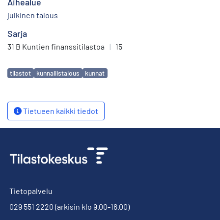
Aihealue
julkinen talous
Sarja
31 B Kuntien finanssitilastoa
|
15
Avainsanat
tilastot
kunnallistalous
kunnat
Tietueen kaikki tiedot
Tietopalvelu
029 551 2220
(arkisin klo 9.00-16.00)