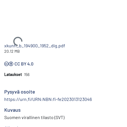
Ladataan...
xkunfi_b_194900_1952_dig.pdf
20.12 MB
CC BY 4.0
Lataukset
156
Pysyvä osoite
https://urn.fi/URN:NBN:fi-fe2023013123046
Kuvaus
Suomen virallinen tilasto (SVT)