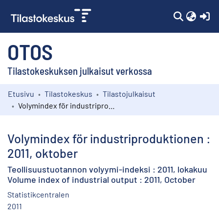
(c
OTOS
Tilastokeskuksen julkaisut verkossa
Etusivu
Tilastokeskus
Tilastojulkaisut
Kokoelmat
Volymindex för industriproduktionen : 2011, oktober
Selaa
Volymindex för industriproduktionen :
2011, oktober
Teollisuustuotannon volyymi-indeksi : 2011, lokakuu
Volume index of industrial output : 2011, October
Statistikcentralen
2011