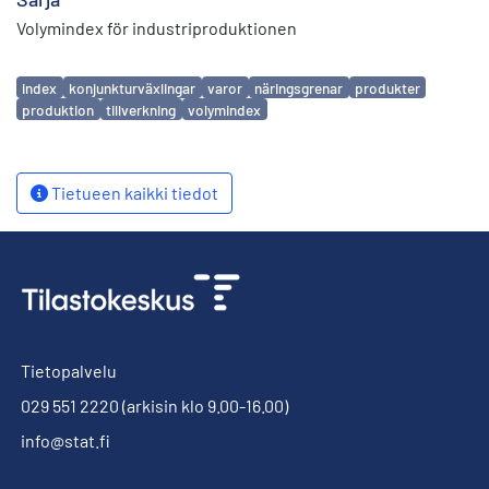
Volymindex för industriproduktionen
Avainsanat
index
konjunkturväxlingar
varor
näringsgrenar
produkter
produktion
tillverkning
volymindex
Tietueen kaikki tiedot
Tietopalvelu
029 551 2220
(arkisin klo 9.00-16.00)
info@stat.fi